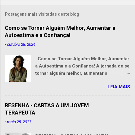
Postagens mais visitadas deste blog
Como se Tornar Alguém Melhor, Aumentar a
Autoestima e a Confiança!
-
outubro 28, 2024
Como se Tornar Alguém Melhor, Aumentar
a Autoestima e a Confiança! A jornada de se
tornar alguém melhor, aumentar a
autoestima e conquistar confiança é uma
LEIA MAIS
das mais valiosas que podemos
empreender ao longo da vida. Essa
transformação pessoal exige dedicação,
RESENHA - CARTAS A UM JOVEM
reflexão e, acima de tudo, uma mente
TERAPEUTA
aberta para aprender com os próprios
-
maio 25, 2011
erros. Como o ditado diz, "quem erra,
aprende, quem acerta, ensina". O