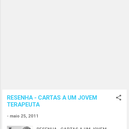
como a capacidade normativa do sujeito.
Desta forma, o “tema da saúde pensando
na questão do que seria normal ou
patológico, percebendo que o uso destes
conceitos desde o século XIX, era
utilizado para representar a variação de
um padrão normativo” (PUTTINI &
PEREIRA, 2007, p. 455). Canguilhem
aposta na normatividade da vida: “a
normatividade indica que a vida
estabelece norm...
RESENHA - CARTAS A UM JOVEM
TERAPEUTA
-
maio 25, 2011