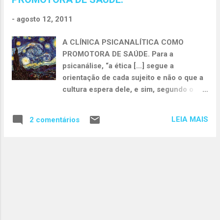
t
a
-
agosto 12, 2011
g
e
A CLÍNICA PSICANALÍTICA COMO
n
PROMOTORA DE SAÚDE. Para a
s
psicanálise, “a ética [...] segue a
orientação de cada sujeito e não o que a
cultura espera dele, e sim, segundo o
que ele próprio é em seu desejo
inconsciente” (COSTA, 2009, p. 87/88).
LEIA MAIS
2 comentários
“E, o que é mais importante, porque a
maneira de fazer o sujeito existir é trazer
à cena do tratamento o sujeito do
inconsciente que se apresenta por meio
de seu sintoma” (FIGUEIREDO, 2004, p.
78). "Starry Night" ("A Noite Estrelada")
de Van Gogh. Portanto, para pensarmos
na possibilidade de promoção de saúde
através da escuta, entenderemos saúde