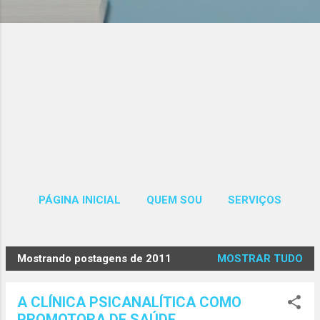
Páginas
PÁGINA INICIAL
QUEM SOU
SERVIÇOS
MAIS…
CONTATOS
Mostrando postagens de 2011
MOSTRAR TUDO
P
o
A CLÍNICA PSICANALÍTICA COMO
s
PROMOTORA DE SAÚDE.