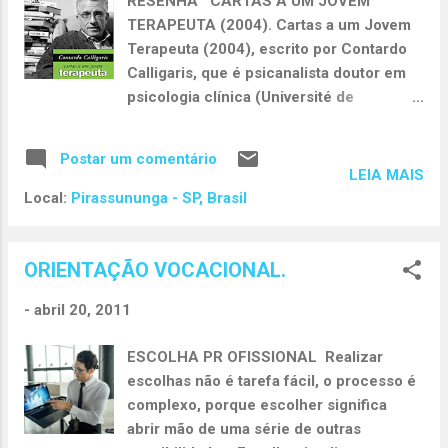
RESENHA CARTAS A UM JOVEM
TERAPEUTA (2004). Cartas a um Jovem
Terapeuta (2004), escrito por Contardo
Calligaris, que é psicanalista doutor em
psicologia clínica (Université de
Provence) e colunista da Folha de São
Paulo. Italiano, hoje vive e clinica entre
Postar um comentário
Nova York e São Paulo. O livro está
LEIA MAIS
dividido em 11 capítulos, distribuídos em
Local:
Pirassununga - SP, Brasil
155 págs. e é voltado para todo o publico,
e em seu livro apresenta uma série de
cartas escritas por Ele, aos interessados
ORIENTAÇÃO VOCACIONAL.
ou iniciantes na área da psicoterapia.
-
abril 20, 2011
Considero um livro essencial para
estudantes de psicologia. O livro traz em
ESCOLHA PR OFISSIONAL Realizar
seu conteúdo, duvidas de dois jovens em
escolhas não é tarefa fácil, o processo é
início de carreira, assim, elucidando os
complexo, porque escolher significa
aspirantes sobre o perfil de um
abrir mão de uma série de outras
psicoterapeuta, como deve ser o setting,