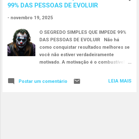
t
99% DAS PESSOAS DE EVOLUIR
a
g
-
novembro 19, 2025
e
O SEGREDO SIMPLES QUE IMPEDE 99%
n
DAS PESSOAS DE EVOLUIR Não há
s
como conquistar resultados melhores se
você não estiver verdadeiramente
motivado. A motivação é o combustível
que mantém suas ações vivas dia após
dia. Quando ela falta, a probabilidade de
LEIA MAIS
Postar um comentário
desistir no meio do caminho cresce de
forma alarmante. Por isso, antes de tudo,
comprometa-se consigo mesmo.
Lembre-se diariamente dos motivos que
te fazem querer mudar, evoluir e
alcançar um novo patamar na vida. Se
você deseja ter um desempenho melhor
em qualquer área da vida é essencial não