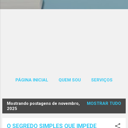
Páginas
PÁGINA INICIAL
QUEM SOU
SERVIÇOS
MAIS…
CONTATOS
Mostrando postagens de novembro,
MOSTRAR TUDO
P
2025
o
s
O SEGREDO SIMPLES QUE IMPEDE