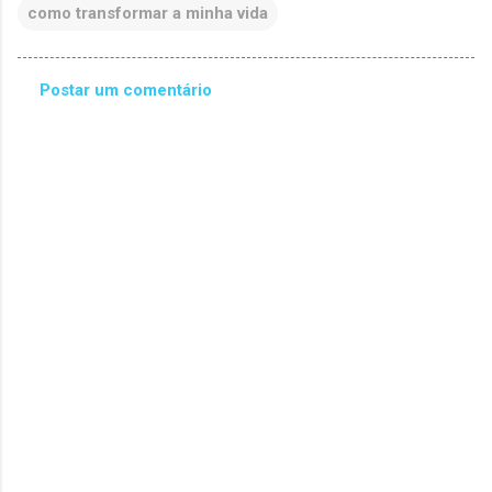
como transformar a minha vida
Postar um comentário
C
o
m
e
n
t
á
r
i
o
s