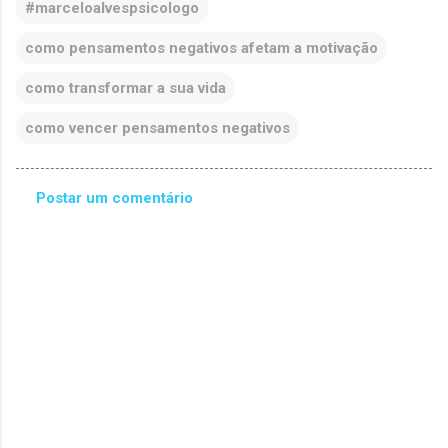
#marceloalvespsicologo
como pensamentos negativos afetam a motivação
como transformar a sua vida
como vencer pensamentos negativos
Postar um comentário
C
o
m
e
n
t
á
r
i