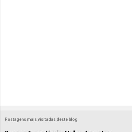
t
á
r
i
o
s
Postagens mais visitadas deste blog