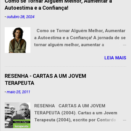
Como se Tornar Alguém Melhor, Aumentar a
Autoestima e a Confiança!
-
outubro 28, 2024
Como se Tornar Alguém Melhor, Aumentar
a Autoestima e a Confiança! A jornada de se
tornar alguém melhor, aumentar a
autoestima e conquistar confiança é uma
LEIA MAIS
das mais valiosas que podemos
empreender ao longo da vida. Essa
transformação pessoal exige dedicação,
RESENHA - CARTAS A UM JOVEM
reflexão e, acima de tudo, uma mente
TERAPEUTA
aberta para aprender com os próprios
-
maio 25, 2011
erros. Como o ditado diz, "quem erra,
aprende, quem acerta, ensina". O
RESENHA CARTAS A UM JOVEM
importante não é evitar erros, mas sim
TERAPEUTA (2004). Cartas a um Jovem
aprender com eles e usar essas lições para
Terapeuta (2004), escrito por Contardo
seguir em frente com mais sabedoria. A
Calligaris, que é psicanalista doutor em
evolução pessoal é um processo contínuo,