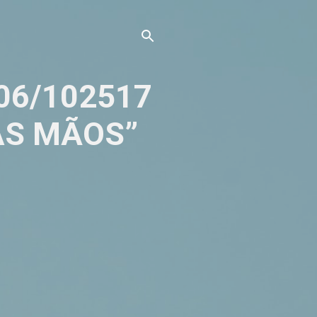
. 06/102517
AS MÃOS”