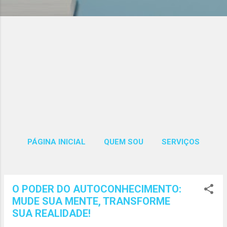
Páginas
PÁGINA INICIAL
QUEM SOU
SERVIÇOS
MAIS…
CONTATOS
O PODER DO AUTOCONHECIMENTO:
P
MUDE SUA MENTE, TRANSFORME
o
SUA REALIDADE!
s