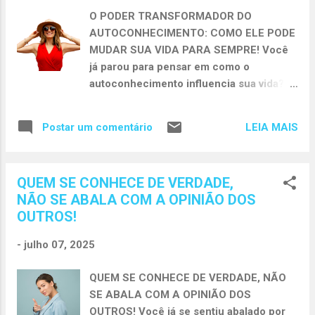
O PODER TRANSFORMADOR DO
AUTOCONHECIMENTO: COMO ELE PODE
MUDAR SUA VIDA PARA SEMPRE! Você
já parou para pensar em como o
autoconhecimento influencia sua vida?
Em um mundo cheio de distrações,
cobranças e desafios diários, conhecer a
LEIA MAIS
Postar um comentário
si mesmo se torna não apenas uma
vantagem, mas uma necessidade. O
autoconhecimento faz com que você
QUEM SE CONHECE DE VERDADE,
desenvolva consciência sobre seus
NÃO SE ABALA COM A OPINIÃO DOS
pensamentos, sentimentos e
OUTROS!
comportamentos , tornando-se mais
preparado para tomar decisões, lidar com
-
julho 07, 2025
emoções e construir relações mais
saudáveis seja na vida amorosa, pessoal
QUEM SE CONHECE DE VERDADE, NÃO
ou profissional. O que é
SE ABALA COM A OPINIÃO DOS
autoconhecimento e por que ele é tão
OUTROS! Você já se sentiu abalado por