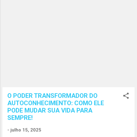
influenciam diretamente nos seus
resultados. Quando você se conhece de
verdade, é capaz de: Identificar forças e
fraquezas. Assumir o controle das
emoções. Fazer escolhas conscientes.
Melhorar relacionamentos. Crescer
pessoal e profissionalmente. Esse
processo não depende de ferramentas
externas. Ele começa com a sua
disposição em se observar com
honestidade. Autoconheci...
O PODER TRANSFORMADOR DO
AUTOCONHECIMENTO: COMO ELE
PODE MUDAR SUA VIDA PARA
SEMPRE!
-
julho 15, 2025