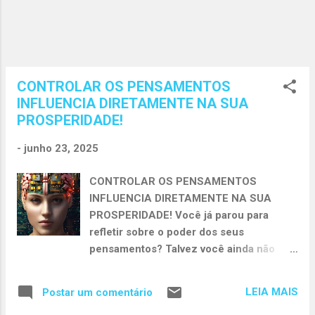
torna prejudicial. Deixamos de viver a
nossa verdade para viver o que esperam
de nós. Passamos a nos m...
CONTROLAR OS PENSAMENTOS
INFLUENCIA DIRETAMENTE NA SUA
PROSPERIDADE!
-
junho 23, 2025
CONTROLAR OS PENSAMENTOS
INFLUENCIA DIRETAMENTE NA SUA
PROSPERIDADE! Você já parou para
refletir sobre o poder dos seus
pensamentos? Talvez você ainda não
tenha percebido, mas controlar os
pensamentos influencia diretamente na
LEIA MAIS
Postar um comentário
sua prosperidade, saúde emocional,