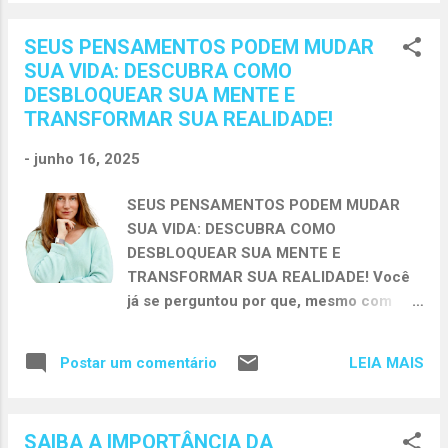
desempenho profissional e qualidade de
vida. O que você pensa molda suas
SEUS PENSAMENTOS PODEM MUDAR
atitudes, direciona suas escolhas e,
SUA VIDA: DESCUBRA COMO
principalmente, define os resultados que
DESBLOQUEAR SUA MENTE E
você alcança na vida. Nossos
TRANSFORMAR SUA REALIDADE!
pensamentos funcionam como o motor
invisível que impulsiona todas as nossas
-
junho 16, 2025
ações. Quando pensamos de forma
consciente, positiva e produtiva, abrimos
SEUS PENSAMENTOS PODEM MUDAR
espaço para a realização de sonhos, para
SUA VIDA: DESCUBRA COMO
a superação de desafios e para a
DESBLOQUEAR SUA MENTE E
conquista da verdadeira prosperidade –
TRANSFORMAR SUA REALIDADE! Você
aquela que engloba bem-estar financeiro,
já se perguntou por que, mesmo com
equilíbrio emocional, relacionamentos
tanta vontade de mudar, você continua
saudáveis e propósito de vida.
agindo da mesma forma? Por que repete
Pensamento e destino: a conexão
LEIA MAIS
Postar um comentário
padrões, adia decisões importantes ou
invisível O pensamento determina o
simplesmente sente que está travada na
nosso destino. Pode parecer uma frase
vida? A resposta pode estar onde tudo
clichê, mas a verdade é que nossos
SAIBA A IMPORTÂNCIA DA
começa: nos seus pensamentos. Antes