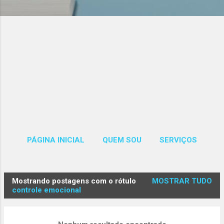
Páginas
PÁGINA INICIAL
QUEM SOU
SERVIÇOS
MAIS…
CONTATOS
Mostrando postagens com o rótulo
MOSTRAR TUDO
P
controle emocional
o
s